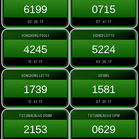
6199
0715
03 : 36 : 17
07 : 41 : 17
HONGKONG POOLS
SYDNEY LOTTO
4245
5224
12 : 41 : 17
03 : 36 : 17
HONGKONG LOTTO
JEPANG
1739
1581
12 : 41 : 17
07 : 01 : 17
TOTOMACAU4D 00AM
TOTOMACAU4D 13PM
2153
0629