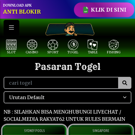
DOWNLOAD APK
KLIK DI SINI
ANTI BLOKIR
SLOT
CASINO
SPORT
TOGEL
TABLE
FISHING
COC
Pasaran Togel
NB : SILAHKAN BISA MENGHUBUNGI LIVECHAT /
SOCIALMEDIA RAKYAT62 UNTUK RULES BERMAIN
SYDNEY POOLS
SINGAPORE