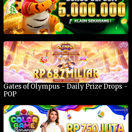
Gates of Olympus - Daily Prize Drops -
POP