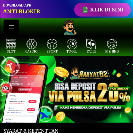
DOWNLOAD APK
KLIK DI SINI
ANTI BLOKIR
SLOT
CASINO
SPORT
TOGEL
TABLE
FISHING
COC
SYARAT & KETENTUAN :