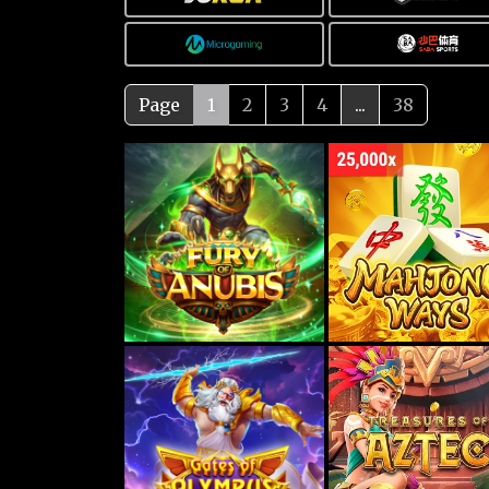
Page
1
2
3
4
...
38